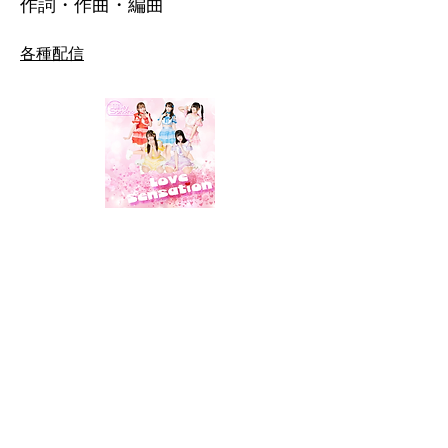
​作詞・作曲・編曲
各種配信