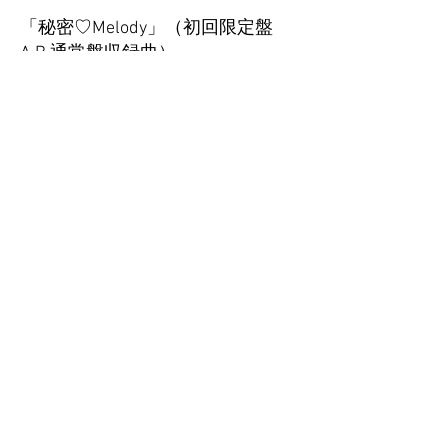
「秘密♡Melody」（初回限定盤
A,B,通常盤収録曲）
M3：Wherever
​作曲
各種配信
小倉 唯 公式
HP
​日本コロムビア
初回限定A